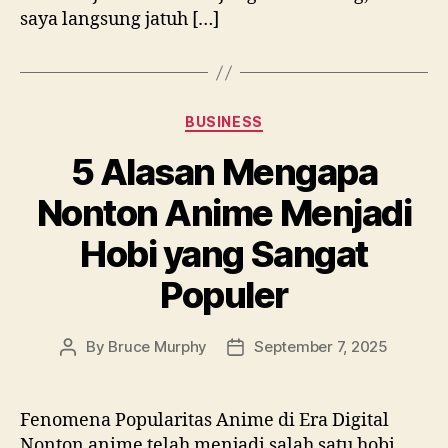
saya langsung jatuh […]
Categories
BUSINESS
5 Alasan Mengapa
Nonton Anime Menjadi
Hobi yang Sangat
Populer
By
Bruce Murphy
September 7, 2025
Post
Post
author
date
Fenomena Popularitas Anime di Era Digital
Nonton anime telah menjadi salah satu hobi